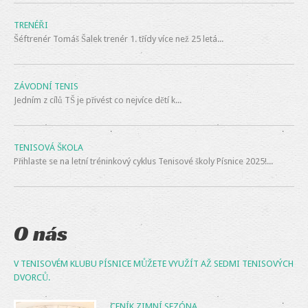
TRENÉŘI
Šéftrenér Tomáš Šalek trenér 1. třídy více než 25 letá...
ZÁVODNÍ TENIS
Jedním z cílů TŠ je přivést co nejvíce dětí k...
TENISOVÁ ŠKOLA
Přihlaste se na letní tréninkový cyklus Tenisové školy Písnice 2025!...
O nás
V TENISOVÉM KLUBU PÍSNICE MŮŽETE VYUŽÍT AŽ SEDMI TENISOVÝCH
DVORCŮ.
CENÍK ZIMNÍ SEZÓNA