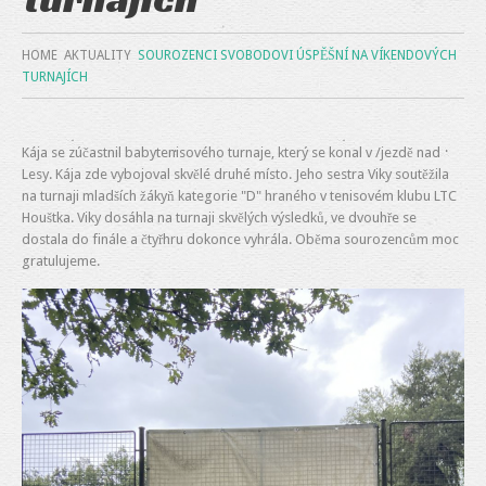
HOME
AKTUALITY
SOUROZENCI SVOBODOVI ÚSPĚŠNÍ NA VÍKENDOVÝCH
TURNAJÍCH
Kája se zúčastnil babytenisového turnaje, který se konal v /jezdě nad
Lesy. Kája zde vybojoval skvělé druhé místo. Jeho sestra Viky soutěžila
na turnaji mladších žákyň kategorie "D" hraného v tenisovém klubu LTC
Houštka. Viky dosáhla na turnaji skvělých výsledků, ve dvouhře se
dostala do finále a čtyřhru dokonce vyhrála. Oběma sourozencům moc
gratulujeme.