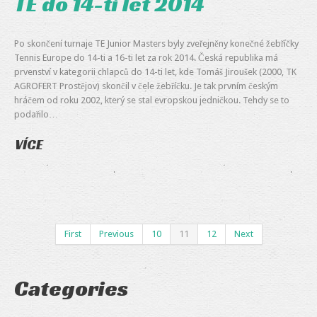
TE do 14-ti let 2014
Po skončení turnaje TE Junior Masters byly zveřejněny konečné žebříčky
Tennis Europe do 14-ti a 16-ti let za rok 2014. Česká republika má
prvenství v kategorii chlapců do 14-ti let, kde Tomáš Jiroušek (2000, TK
AGROFERT Prostějov) skončil v čele žebříčku. Je tak prvním českým
hráčem od roku 2002, který se stal evropskou jedničkou. Tehdy se to
podařilo…
VÍCE
First
Previous
10
11
12
Next
Categories