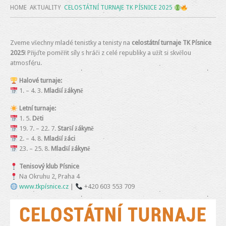
HOME
AKTUALITY
CELOSTÁTNÍ TURNAJE TK PÍSNICE 2025
Zveme všechny mladé tenistky a tenisty na
celostátní turnaje TK Písnice
2025
! Přijďte poměřit síly s hráči z celé republiky a užít si skvělou
atmosféru.
Halové turnaje:
1. – 4. 3.
Mladší žákyně
Letní turnaje:
1. 5.
Děti
19. 7. – 22. 7.
Starší žákyně
2. – 4. 8.
Mladší žáci
23. – 25. 8.
Mladší žákyně
Tenisový klub Písnice
Na Okruhu 2, Praha 4
www.tkpísnice.cz
|
+420 603 553 709