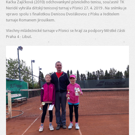
Kačka Zajíčková (2010) odchovankyně písnického tenisu, současně TK
Neridé vyhrála dětský tenisový turnaj v Písnici 27. 4. 2019 . Na snímku je
vpravo spolu s finalistkou Denisou Dvořákovou z Písku a ředitelem
turnaje Romanem Jirouškem.
Všechny mládežnické turnaje v Písnici se hrají za podpory Městké části
Praha 4 - Libuš.